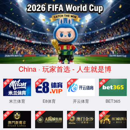
网站首页
bw·西汉姆联官网
bw必威西汉姆联官网
新闻中心
视频专区
科室介绍
专家团队
院务公开
联系我们
网站首页
>>
新闻中心
>>
医院新闻
>>
查看详情
bw·西汉姆联官网召开
2025年12月医疗分析会
聚焦质量安全与高效运
营
2025-12-29 13:47:31